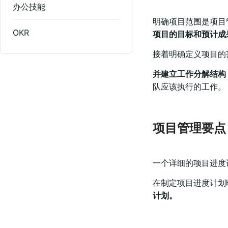
办公技能
明确项目范围是项目
OKR
项目的目标和预计成
接着明确定义项目的
并建立工作分解结构（
队应该执行的工作。
项目管理要点
一个详细的项目进度
在制定项目进度计划
计划。