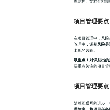
库结构、文档存档规
项目管理要点
在项目管理中，风险
管理中，
识别风险是
出现的风险。
敲重点！对识别出的
要重点关注的项目管
项目管理要点
随着互联网的进步，
理效率，将项目任务