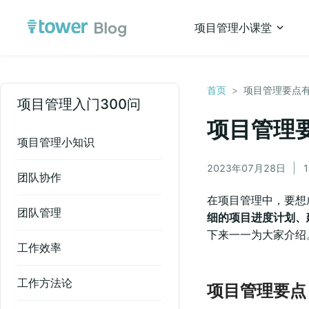
项目管理小课堂
首页
>
项目管理要点有
项目管理入门300问
项目管理要
项目管理小知识
2023年07月28日
团队协作
在项目管理中，要想
团队管理
细的项目进度计划、
下来一一为大家介绍
工作效率
工作方法论
项目管理要点