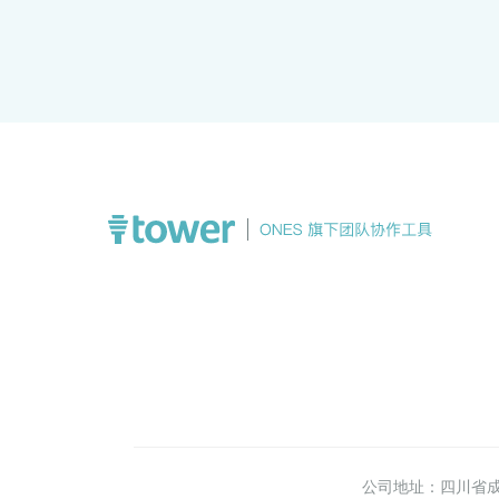
公司地址：四川省成都