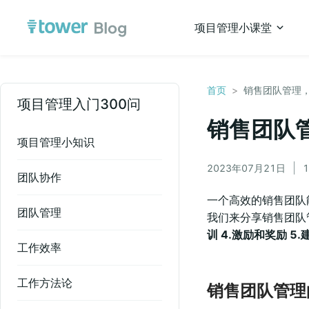
项目管理小课堂
首页
>
销售团队管理
项目管理入门300问
销售团队
项目管理小知识
2023年07月21日
团队协作
一个高效的销售团队
团队管理
我们来分享销售团队
训 4.激励和奖励 
工作效率
工作方法论
销售团队管理