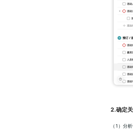
2.确定
（1）分