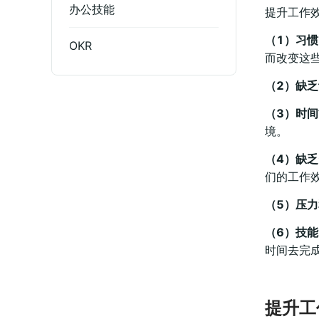
办公技能
提升工作
（1）习
OKR
而改变这
（2）缺
（3）时
境。
（4）缺
们的工作
（5）压
（6）技
时间去完
提升工