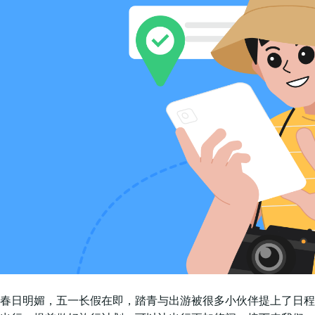
春日明媚，五一长假在即，踏青与出游被很多小伙伴提上了日程