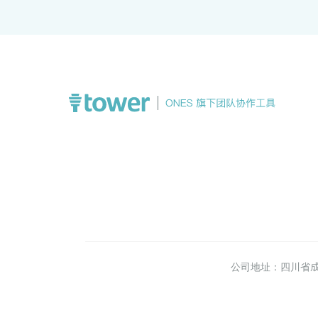
公司地址：四川省成都