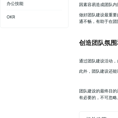
办公技能
因素容易造成团队内
做好团队建设最重要
OKR
通不畅，有助于在团
创造团队氛围
通过团队建设活动，
此外，团队建设还能
团队建设的最终目的
有必要的，不可忽略